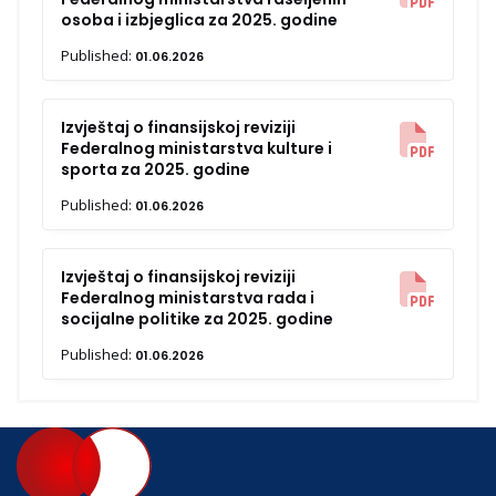
Published:
preduzeća „Vodovod i kanalizacija“
14.07.2026
osoba i izbjeglica za 2025. godine
d.o.o. Banovići za 2024. godinu
Izvještaj o finansijskoj reviziji Općine
Published:
01.06.2026
Published:
29.09.2025
Izvještaj o finansijskoj reviziji
Bosanski Petrovac za 2024. godinu
Županijskog zavoda za upošljavanje
Livno za 2025. godinu
Published:
29.09.2025
Izvještaj o finansijskoj reviziji
Izvještaj o finansijskoj reviziji Javnog
Federalnog ministarstva kulture i
Published:
preduzeća „Mostar parking“ d.o.o.
14.07.2026
sporta za 2025. godine
Mostar za 2024. godinu
Published:
01.06.2026
Published:
29.09.2025
Izvještaj o finansijskoj reviziji
Federalnog ministarstva rada i
socijalne politike za 2025. godine
Published:
01.06.2026