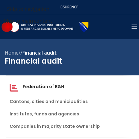
BS
HR
EN
СР
Skip to navigation
Skip to main content
Home
/
Financial audit
Financial audit
Federation of B&H
Cantons, cities and municipalities
Institutes, funds and agencies
Companies in majority state ownership
Izvještaj o finansijskoj reviziji Direkcije za
Izvještaj o finansijskoj reviziji Doma
Izvještaj o finansijskoj reviziji Fonda
ceste Bosansko-podrinjskog kantona
zdravlja Stolac za 2025. godinu
Kantona Sarajevo za izgradnju stanova