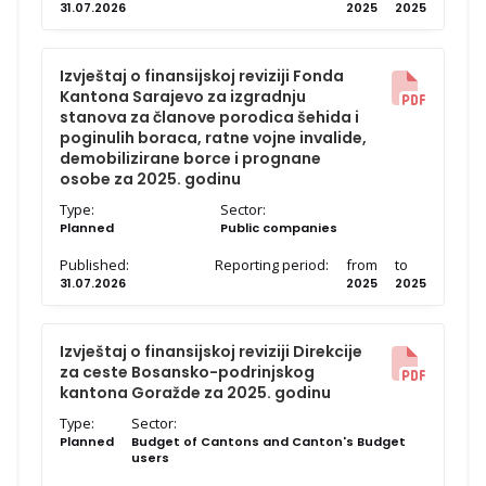
31.07.2026
2025
2025
Type:
Sector:
Performance audit
Published:
Reporting period:
from
to
Izvještaj o finansijskoj reviziji Fonda
16.04.2025
Kantona Sarajevo za izgradnju
stanova za članove porodica šehida i
poginulih boraca, ratne vojne invalide,
demobilizirane borce i prognane
osobe za 2025. godinu
Type:
Sector:
Planned
Public companies
Published:
Reporting period:
from
to
31.07.2026
2025
2025
Izvještaj o finansijskoj reviziji Direkcije
za ceste Bosansko-podrinjskog
kantona Goražde za 2025. godinu
Type:
Sector:
Planned
Budget of Cantons and Canton's Budget
users