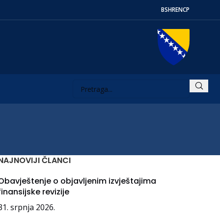
BS
HR
EN
СР
NAJNOVIJI ČLANCI
Obavještenje o objavljenim izvještajima
finansijske revizije
31. srpnja 2026.