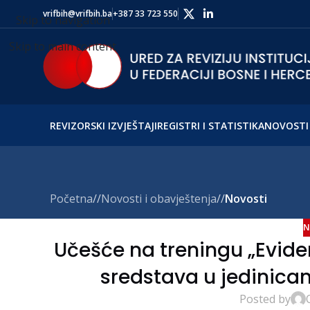
vrifbih@vrifbih.ba
+387 33 723 550
Skip to navigation
Skip to main content
REVIZORSKI IZVJEŠTAJI
REGISTRI I STATISTIKA
NOVOSTI 
Početna
/
Novosti i obavještenja
/
Novosti
N
Učešće na treningu „Eviden
sredstava u jedinic
Posted by