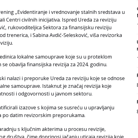
trening „Evidentiranje i vrednovanje stalnih sredstava u
Centri civilnih inicijativa. Ispred Ureda za reviziju
ić, rukovoditeljica Sektora za finansijsku reviziju
od trenerica, i Sabina Avdić-Selesković, viša revizorka
iziju.
jedinica lokalne samouprave koje su u proteklom
h se obavlja finansijska revizija za 2024. godinu.
ki nalazi i preporuke Ureda za reviziju koje se odnose
alne samouprave. Istaknut je značaj revizija koje
ntnosti i odgovornosti u javnom sektoru.
ntificirali izazove s kojima se susreću u upravljanju
ja po datim revizorskim preporukama.
saradnju s ključnim akterima u procesu revizije,
nog društva, čime doprinosi jačanju uticaja revizija koje