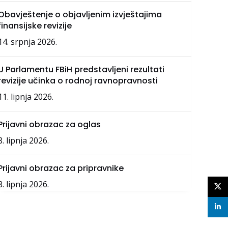
Obavještenje o objavljenim izvještajima
finansijske revizije
14. srpnja 2026.
U Parlamentu FBiH predstavljeni rezultati
revizije učinka o rodnoj ravnopravnosti
11. lipnja 2026.
Prijavni obrazac za oglas
8. lipnja 2026.
Prijavni obrazac za pripravnike
8. lipnja 2026.
X
linke