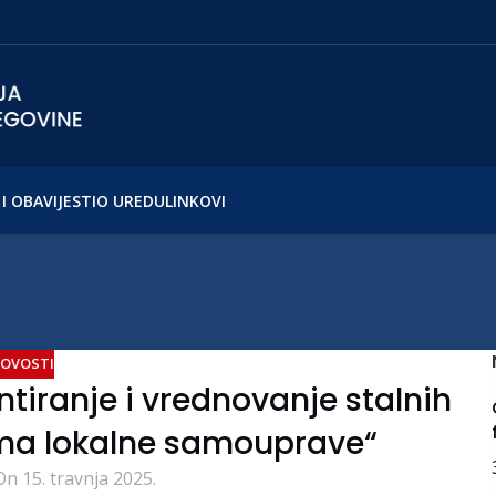
I OBAVIJESTI
O UREDU
LINKOVI
OVOSTI
tiranje i vrednovanje stalnih
ama lokalne samouprave“
On 15. travnja 2025.