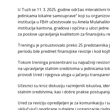
U Tuzli se 11. 3. 2025. godine održao interaktivni 
jedinicama lokalne samouprave“ koji su organizovali 
institucija u FBiH učestvovale su Amela Mulahalilov
institucija kantona, gradova i općina u ulozi jedne 
za poslove upravljanja kvalitetom za finansijsku rev
Treningu je prisustvovalo preko 25 predstavnika 
periodu bile predmet finansijske revizije i kod koji
Tokom treninga prezentirani su najvažniji revizors
na upravljanje stalnim sredstvima u jedinicama lok
provodi Ured i njegova uloga u jačanju transpare
Učesnici su kroz diskusiju razmijenili iskustva, ide
stalnim sredstvima, kao i dobre prakse postupan
Ured za reviziju opredijeljen je za komunikaciju i 
uključujući revidirane subjekte i organizacije civil