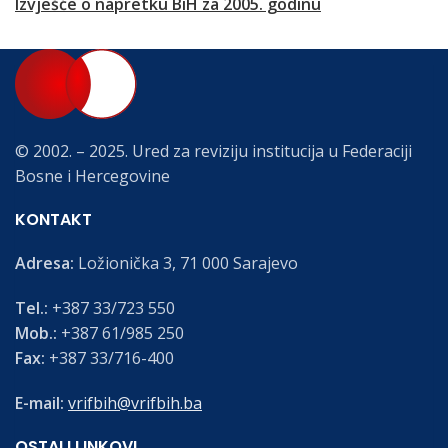
Izvješće o napretku BiH za 2005. godinu
© 2002. – 2025. Ured za reviziju institucija u Federaciji
Bosne i Hercegovine
KONTAKT
Adresa:
Ložionička 3, 71 000 Sarajevo
Tel.:
+387 33/723 550
Mob.:
+387 61/985 250
Fax:
+387 33/716-400
E-mail:
vrifbih@vrifbih.ba
OSTALI LINKOVI