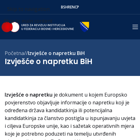
BS
HR
EN
СР
Skip to navigation
Skip to main content
Početna
/
Izvješće o napretku BiH
Izvješće o napretku BiH
Izvješće o napretku
je dokument u kojem Europsko
povjerenstvo objavljuje informacije o napretku koji je
određena država kandidatkinja ili potencijalna
kandidatkinja za članstvo postigla u ispunjavanju uvjeta
i ciljeva Europske unije, kao i sažetak operativnih mjera
koje je potrebno poduzeti na temelju utvrđenih