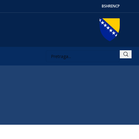
BS
HR
EN
СР