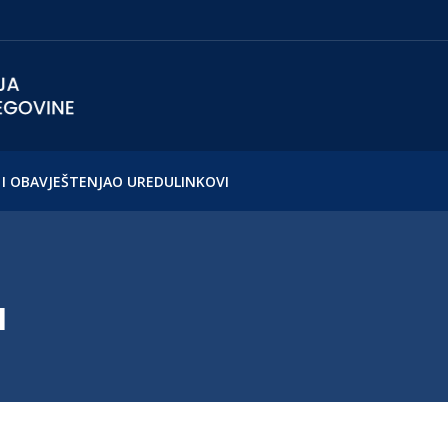
I OBAVJEŠTENJA
O UREDU
LINKOVI
H