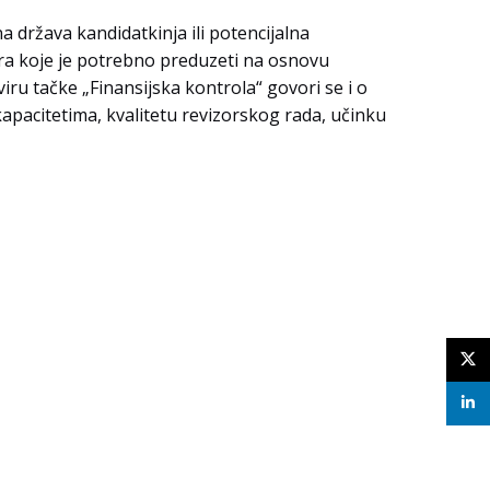
 država kandidatkinja ili potencijalna
jera koje je potrebno preduzeti na osnovu
iru tačke „Finansijska kontrola“ govori se i o
 kapacitetima, kvalitetu revizorskog rada, učinku
X
linke