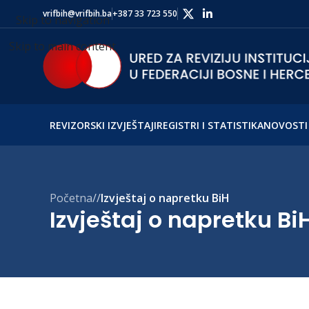
vrifbih@vrifbih.ba
+387 33 723 550
Skip to navigation
Skip to main content
REVIZORSKI IZVJEŠTAJI
REGISTRI I STATISTIKA
NOVOSTI 
Početna
/
Izvještaj o napretku BiH
Izvještaj o napretku Bi