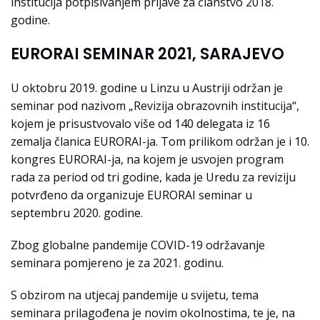
institucija potpisivanjem prijave za članstvo 2018.
godine.
EURORAI SEMINAR 2021, SARAJEVO
U oktobru 2019. godine u Linzu u Austriji održan je
seminar pod nazivom „Revizija obrazovnih institucija“,
kojem je prisustvovalo više od 140 delegata iz 16
zemalja članica EURORAI-ja. Tom prilikom održan je i 10.
kongres EURORAI-ja, na kojem je usvojen program
rada za period od tri godine, kada je Uredu za reviziju
potvrđeno da organizuje EURORAI seminar u
septembru 2020. godine.
Zbog globalne pandemije COVID-19 održavanje
seminara pomjereno je za 2021. godinu.
S obzirom na utjecaj pandemije u svijetu, tema
seminara prilagođena je novim okolnostima, te je, na