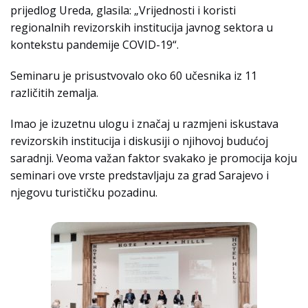
prijedlog Ureda, glasila: „Vrijednosti i koristi
regionalnih revizorskih institucija javnog sektora u
kontekstu pandemije COVID-19“.
Seminaru je prisustvovalo oko 60 učesnika iz 11
različitih zemalja.
Imao je izuzetnu ulogu i značaj u razmjeni iskustava
revizorskih institucija i diskusiji o njihovoj budućoj
saradnji. Veoma važan faktor svakako je promocija koju
seminari ove vrste predstavljaju za grad Sarajevo i
njegovu turističku pozadinu.