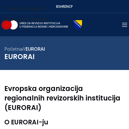
BS
HR
EN
СР
Skip to navigation
Skip to main content
Početna
/
EURORAI
EURORAI
Evropska organizacija
regionalnih revizorskih institucija
(EURORAI)
O EURORAI-ju