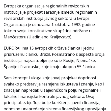
Evropska organizacija regionalnih revizorskih
institucija je projekat saradnje između regionalnih
revizorskih institucija javnog sektora u Evropi.
Organizacija je osnovana 1. oktobra 1992. godine
tokom svoje konstitutivne skupštine održane u
Mančesteru (Ujedinjeno Kraljevstvo).
EURORAI ima 15 evropskih država članica i jednu
pridruženu članicu Brazil. Posmatrano s aspekta broja
institucija, najzastupljenije su iz Rusije, Njemačke,
Španije i Francuske, koje imaju ukupno 55 članica.
Sam koncept i uloga kojoj ovaj projekat doprinosi
svakako predstavlja razmjenu iskustava i znanja, kao i
značajan napredak u zajedničkom polju regionalne i
lokalne finansijske kontrole javnog sektora. Ovaj
princip obezbjeđuje bolje korištenje javnih finansija,
odnosno unapređenje sistema finansijskog upravljanja