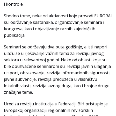
i kontrole.
Shodno tome, neke od aktivnosti koje provodi EURORAI
su: održavanje sastanaka, organizovanje seminara i
kongresa, kao i objavljivanje raznih zajedničkih
publikacija.
Seminari se održavaju dva puta godišnje, a isti napori
ulažu se u rješavanje važnih tema za reviziju javnog
sektora u relevantnoj godini. Neke od oblasti koje su
bile obuhvaćene seminarom su: revizija javnih ulaganja
u sport, obrazovanje, revizija informacionih sigurnosti,
javne subvencije, revizija preduzeća u vlasništvu
lokalnih vlasti, revizija javnog duga, kao i brojne druge
značajne teme.
Ured za reviziju institucija u Federaciji BiH pristupio je
Evropskoj organizaciji regionalnih revizorskih