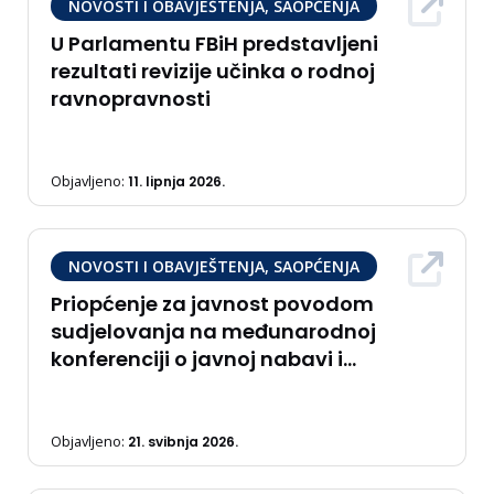
NOVOSTI I OBAVJEŠTENJA, SAOPĆENJA
U Parlamentu FBiH predstavljeni
rezultati revizije učinka o rodnoj
ravnopravnosti
Objavljeno:
11. lipnja 2026.
NOVOSTI I OBAVJEŠTENJA, SAOPĆENJA
Priopćenje za javnost povodom
sudjelovanja na međunarodnoj
konferenciji o javnoj nabavi i
fondovima Europske unije – CroPRO
2026
Objavljeno:
21. svibnja 2026.