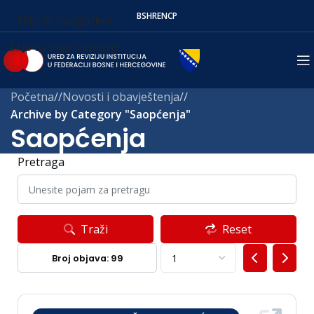
BS
HR
EN
СР
Skip to navigation
Skip to main content
Početna
/
Novosti i obavještenja
/
Archive by Category "Saopćenja"
Saopćenja
Pretraga
Traži
Reset
Broj objava: 99