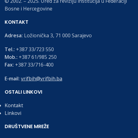
© 2002. – 2025. Ured za reviziju institucija u Federaciji
Bosne i Hercegovine
KONTAKT
Adresa:
Ložionička 3, 71 000 Sarajevo
Tel.:
+387 33/723 550
Mob.:
+387 61/985 250
Fax:
+387 33/716-400
E-mail:
vrifbih@vrifbih.ba
OSTALI LINKOVI
Kontakt
Linkovi
DRUŠTVENE MREŽE