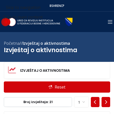
BS
HR
EN
СР
Skip to navigation
Skip to main content
Početna
/
Izvještaj o aktivnostima
Izvještaj o aktivnostima
IZVJEŠTAJ O AKTIVNOSTIMA
Reset
Broj izvještaja: 21