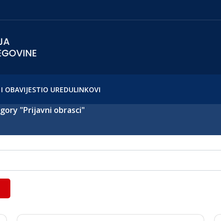
I OBAVIJESTI
O UREDU
LINKOVI
gory "Prijavni obrasci"