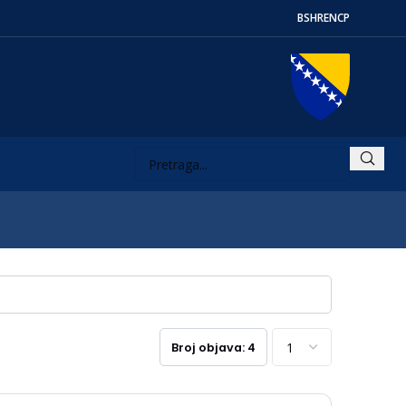
BS
HR
EN
СР
Broj objava: 4