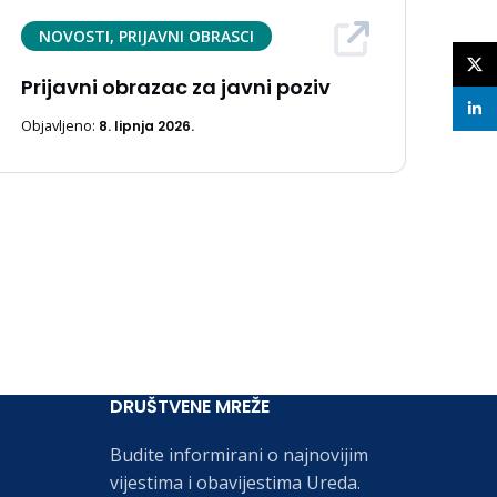
NOVOSTI, PRIJAVNI OBRASCI
X
Prijavni obrazac za javni poziv
linke
Objavljeno:
8. lipnja 2026.
DRUŠTVENE MREŽE
Budite informirani o najnovijim
vijestima i obavijestima Ureda.