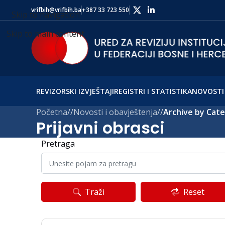
vrifbih@vrifbih.ba
+387 33 723 550
Skip to navigation
Skip to main content
REVIZORSKI IZVJEŠTAJI
REGISTRI I STATISTIKA
NOVOSTI 
Početna
/
Novosti i obavještenja
/
Archive by Cate
Prijavni obrasci
Pretraga
Traži
Reset