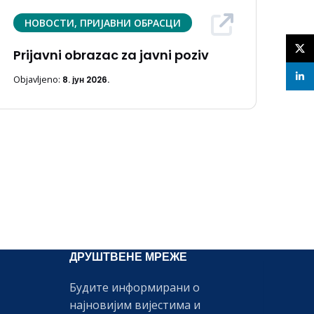
НОВОСТИ, ПРИЈАВНИ ОБРАСЦИ
X
Prijavni obrazac za javni poziv
linke
Objavljeno:
8. јун 2026.
ДРУШТВЕНЕ МРЕЖЕ
Будите информирани о
најновијим вијестима и