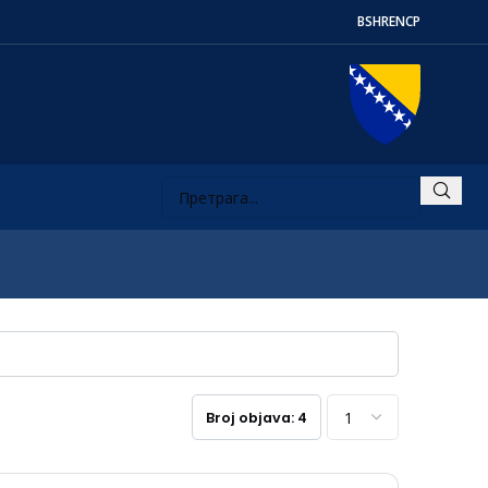
BS
HR
EN
СР
Broj objava: 4