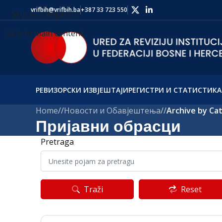
vrifbih@vrifbih.ba
+387 33 723 550
Skip to navigation
Skip to main content
РЕВИЗОРСКИ ИЗВЈЕШТАЈИ
РЕГИСТРИ И СТАТИСТИКА
Home
/
Новости и Обавјештења
/
Archive by Ca
Пријавни обрасци
Pretraga
Traži
Reset