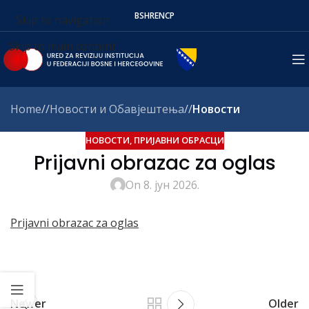
BS
HR
EN
СР
Skip to navigation
Skip to main content
Home
/
Новости и Обавјештења
/
Новости
НОВОСТИ
,
ПРИЈАВНИ ОБРАСЦИ
Prijavni obrazac za oglas
On 8. јун 2026.
Prijavni obrazac za oglas
Newer
Older