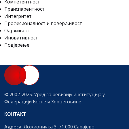
Компетентност
Транспарентност
Интегритет
Професионалност и поверљивост
Одрживост
Иновативност
Повјерење
© 2002-2025. Уред за ревизију институција у
Федерацији Босне и Херцеговине
КОНТАКТ
Адреса:
Ложионичка 3, 71 000 Сарајево