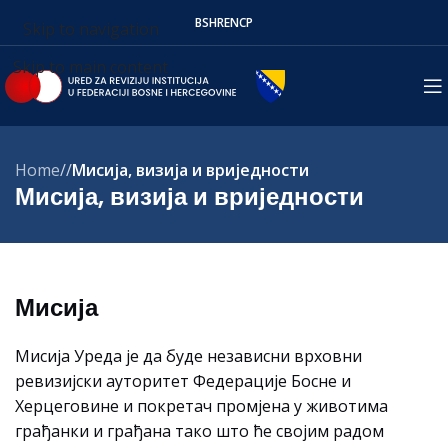
BS
HR
EN
СР
Skip to navigation
Skip to main content
Home
/
Мисија, визија и вриједности
Мисија, визија и вриједности
Мисија
Мисија Уреда је да буде независни врховни
ревизијски ауторитет Федерације Босне и
Херцеговине и покретач промјена у животима
грађанки и грађана тако што ће својим радом