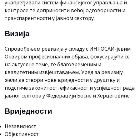
унапређивати систем финансијског управљања и
контроле те доприносити већој одговорности и
транспарентности у јавном сектору.
Визија
Спровођењем ревизија у складу с ИНТОСАИ-јевим
Оквиром професионалних објава, фокусирајући се
на актуелне теме, те благовременим и
квалитетним извјештавањем, Уред за ревизију
жели да створи нове вриједности у друштву и
подстиче законитост, ефикасност и успјешност рада
јавног сектора у Федерацији Босне и Херцеговине.
Вриједности
Независност
Објективност