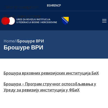
BS
HR
EN
СР
Skip to navigation
Skip to main content
Home
/
Брошуре ВРИ
Брошуре ВРИ
Брошура врховних ревизијских институција БиХ
Брошура – Програм стручног оспособљавања у
Уреду за ревизију институција у ФБиХ