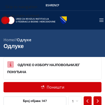
BS
HR
EN
СР
Skip to navigation
Skip to main content
Home
/
Одлуке
Одлуке
ОДЛУКЕ О ИЗБОРУ НАЈПОВОЉНИЈЕГ
ПОНУЂАЧА
Поништи
Број објава: 147