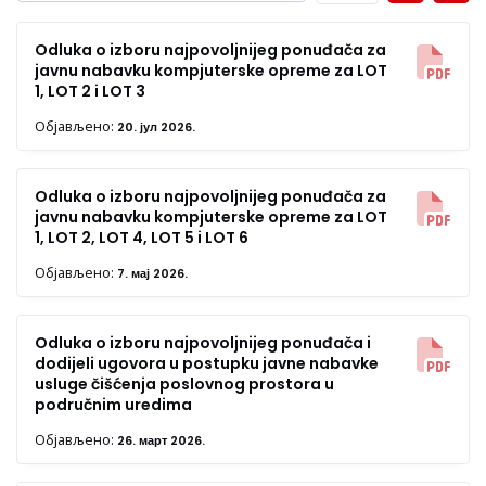
Odluka o izboru najpovoljnijeg ponuđača za
javnu nabavku kompjuterske opreme za LOT
1, LOT 2 i LOT 3
Објављено:
20. јул 2026.
Odluka o izboru najpovoljnijeg ponuđača za
javnu nabavku kompjuterske opreme za LOT
1, LOT 2, LOT 4, LOT 5 i LOT 6
Објављено:
7. мај 2026.
Odluka o izboru najpovoljnijeg ponuđača i
dodijeli ugovora u postupku javne nabavke
usluge čišćenja poslovnog prostora u
područnim uredima
Објављено:
26. март 2026.