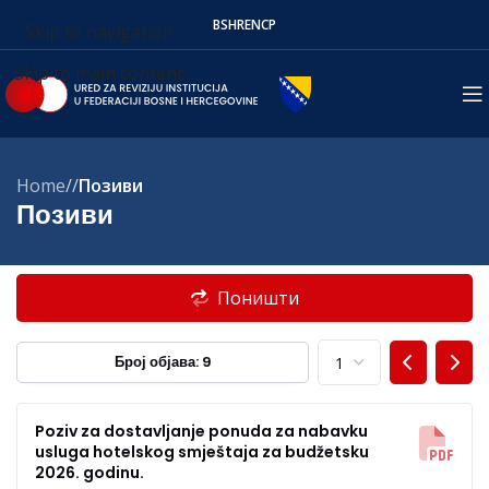
BS
HR
EN
СР
Skip to navigation
Skip to main content
Home
/
Позиви
Позиви
Поништи
Број објава: 9
Poziv za dostavljanje ponuda za nabavku
usluga hotelskog smještaja za budžetsku
2026. godinu.