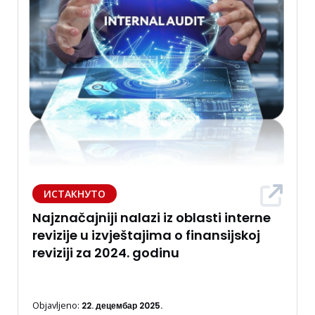
ИСТАКНУТО
Najznačajniji nalazi iz oblasti interne
revizije u izvještajima o finansijskoj
reviziji za 2024. godinu
Objavljeno:
22. децембар 2025.