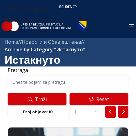
BS
HR
EN
СР
Skip to navigation
Skip to main content
Home
/
Новости и Обавјештења
/
Archive by Category "Истакнуто"
Истакнуто
Pretraga
Traži
Reset
Broj objava: 10