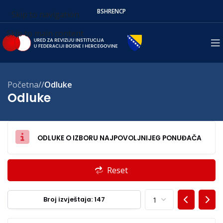
BS
HR
EN
СР
Skip to navigation
Skip to main content
Početna
/
Odluke
Odluke
ODLUKE O IZBORU NAJPOVOLJNIJEG PONUĐAČA
Reset
Broj izvještaja: 147