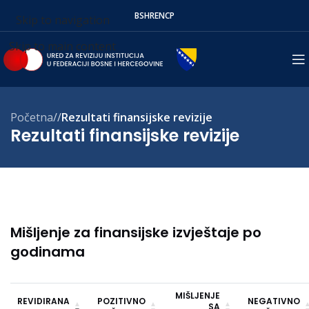
BS
HR
EN
СР
Skip to navigation
Skip to main content
Početna
/
Rezultati finansijske revizije
Rezultati finansijske revizije
Mišljenje za finansijske izvještaje po
godinama
MIŠLJENJE
REVIDIRANA
POZITIVNO
NEGATIVNO
SA