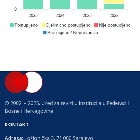
0
2025
2024
2023
2022
Postupljeno
Djelimično postupljeno
Nije postupljeno
Bez ocjene / Neprovodivo
© 2002. – 2025. Ured za reviziju institucija u Federaciji
Bosne i Hercegovine
KONTAKT
Adresa:
Ložionička 3, 71 000 Sarajevo