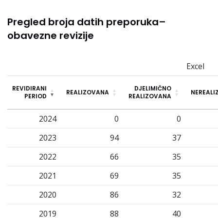
Pregled broja datih preporuka–
obavezne revizije
Excel
REVIDIRANI
DJELIMIČNO
REALIZOVANA
NEREALI
PERIOD
REALIZOVANA
2024
0
0
2023
94
37
2022
66
35
2021
69
35
2020
86
32
2019
88
40