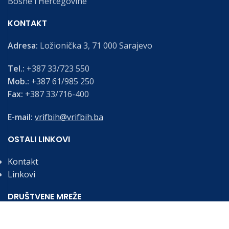
Bosne i Hercegovine
KONTAKT
Adresa:
Ložionička 3, 71 000 Sarajevo
Tel.:
+387 33/723 550
Mob.:
+387 61/985 250
Fax:
+387 33/716-400
E-mail:
vrifbih@vrifbih.ba
OSTALI LINKOVI
Kontakt
Linkovi
DRUŠTVENE MREŽE
Budite informirani o najnovijim vijestima i obavijestima