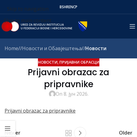
BS
HR
EN
СР
Skip to navigation
Skip to main content
Home
/
Новости и Обавјештења
/
Новости
НОВОСТИ
,
ПРИЈАВНИ ОБРАСЦИ
Prijavni obrazac za
pripravnike
On 8. јун 2026.
Prijavni obrazac za pripravnike
Newer
Older