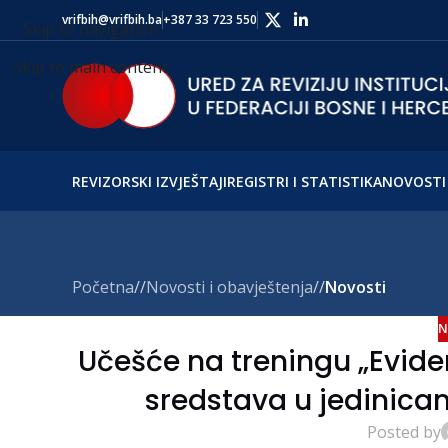
vrifbih@vrifbih.ba
+387 33 723 550
Skip to navigation
Skip to main content
REVIZORSKI IZVJEŠTAJI
REGISTRI I STATISTIKA
NOVOSTI 
Početna
/
Novosti i obavještenja
/
Novosti
N
Učešće na treningu „Eviden
sredstava u jedinic
Posted by