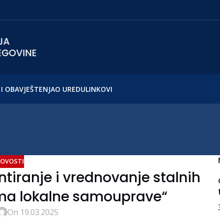
I OBAVJEŠTENJA
O UREDU
LINKOVI
OVOSTI
tiranje i vrednovanje stalnih
ama lokalne samouprave“
On 19.03.2025