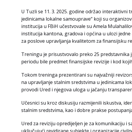
U Tuzli se 11. 3. 2025. godine održao interaktivni 
jedinicama lokalne samouprave“ koji su organizovali 
institucija u FBiH učestvovale su Amela Mulahalilov
institucija kantona, gradova i općina u ulozi jedne 
za poslove upravljanja kvalitetom za finansijsku rev
Treningu je prisustvovalo preko 25 predstavnika 
periodu bile predmet finansijske revizije i kod koji
Tokom treninga prezentirani su najvažniji revizors
na upravljanje stalnim sredstvima u jedinicama lok
provodi Ured i njegova uloga u jačanju transpare
Učesnici su kroz diskusiju razmijenili iskustva, ide
stalnim sredstvima, kao i dobre prakse postupan
Ured za reviziju opredijeljen je za komunikaciju i 
uključujući revidirane subjekte i organizacije civil