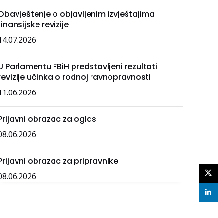
Obavještenje o objavljenim izvještajima
finansijske revizije
14.07.2026
U Parlamentu FBiH predstavljeni rezultati
revizije učinka o rodnoj ravnopravnosti
11.06.2026
Prijavni obrazac za oglas
08.06.2026
Prijavni obrazac za pripravnike
X
08.06.2026
linke