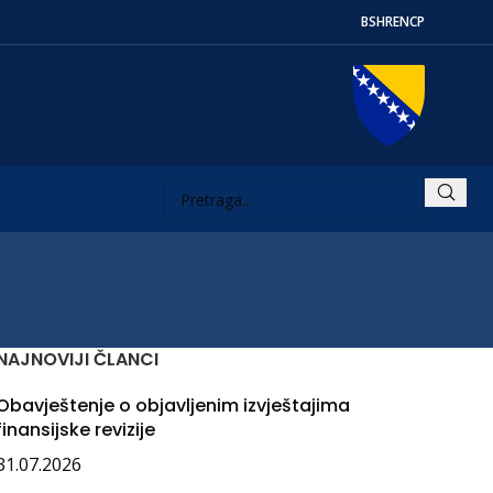
BS
HR
EN
СР
NAJNOVIJI ČLANCI
Obavještenje o objavljenim izvještajima
finansijske revizije
31.07.2026