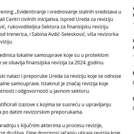
trening „Evidentiranje i vrednovanje stalnih sredstava u
Centri civilnih inicijativa. Ispred Ureda za reviziju
ić, rukovoditeljica Sektora za finansijsku reviziju
od trenerica, i Sabina Avdić-Selesković, viša revizorka
iziju.
jedinica lokalne samouprave koje su u proteklom
h se obavlja finansijska revizija za 2024. godinu.
ki nalazi i preporuke Ureda za reviziju koje se odnose
alne samouprave. Istaknut je značaj revizija koje
ntnosti i odgovornosti u javnom sektoru.
ntificirali izazove s kojima se susreću u upravljanju
ja po datim revizorskim preporukama.
saradnju s ključnim akterima u procesu revizije,
nog društva, čime doprinosi jačanju uticaja revizija koje