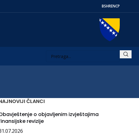
BS
HR
EN
СР
NAJNOVIJI ČLANCI
Obavještenje o objavljenim izvještajima
finansijske revizije
31.07.2026