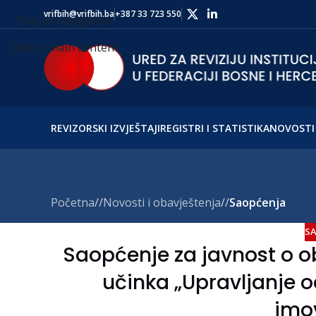
vrifbih@vrifbih.ba
+387 33 723 550
Skip to navigation
Skip to main content
REVIZORSKI IZVJEŠTAJI
REGISTRI I STATISTIKA
NOVOSTI 
Početna
/
Novosti i obavještenja
/
Saopćenja
SA
Saopćenje za javnost o ob
učinka „Upravljanje 
imo