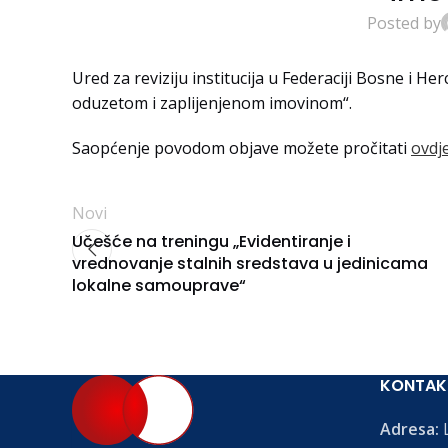
Posted by
Ured za reviziju institucija u Federaciji Bosne i H
oduzetom i zaplijenjenom imovinom“.
Saopćenje povodom objave možete pročitati
ovdj
Novi
Učešće na treningu „Evidentiranje i
vrednovanje stalnih sredstava u jedinicama
lokalne samouprave“
KONTAK
Adresa:
L