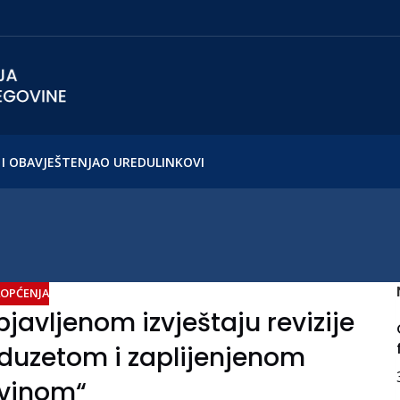
I OBAVJEŠTENJA
O UREDU
LINKOVI
OPĆENJA
javljenom izvještaju revizije
oduzetom i zaplijenjenom
vinom“