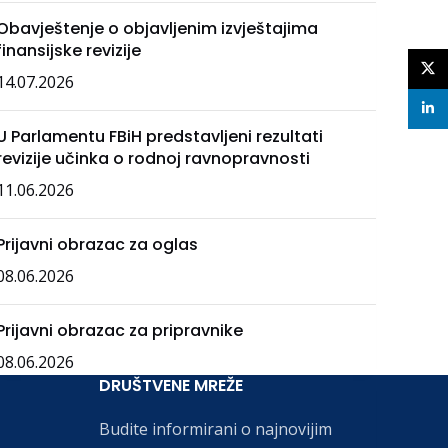
Obavještenje o objavljenim izvještajima
finansijske revizije
X
14.07.2026
linke
U Parlamentu FBiH predstavljeni rezultati
revizije učinka o rodnoj ravnopravnosti
11.06.2026
Prijavni obrazac za oglas
08.06.2026
Prijavni obrazac za pripravnike
08.06.2026
DRUŠTVENE MREŽE
Budite informirani o najnovijim