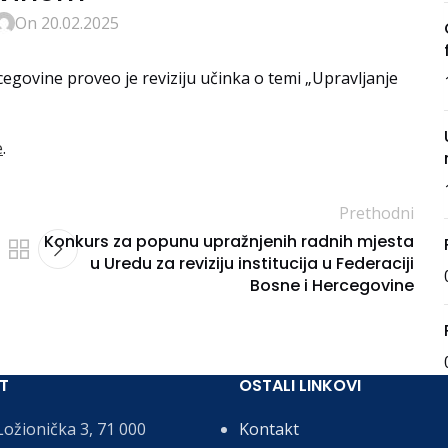
On 20.02.2025
ercegovine proveo je reviziju učinka o temi „Upravljanje
e
.
Prethodni
Konkurs za popunu upražnjenih radnih mjesta
u Uredu za reviziju institucija u Federaciji
Bosne i Hercegovine
T
OSTALI LINKOVI
ožionička 3, 71 000
Kontakt