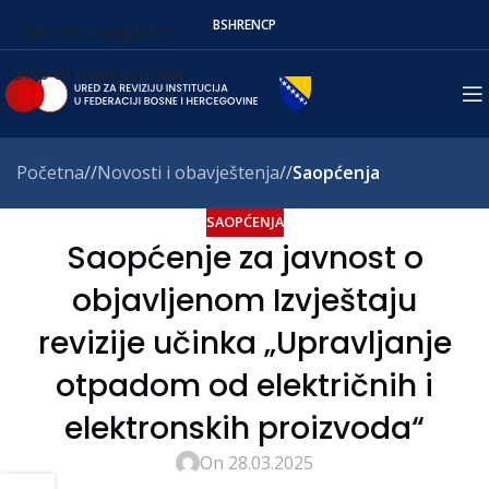
BS
HR
EN
СР
Skip to navigation
Skip to main content
Početna
/
Novosti i obavještenja
/
Saopćenja
SAOPĆENJA
Saopćenje za javnost o
objavljenom Izvještaju
revizije učinka „Upravljanje
otpadom od električnih i
elektronskih proizvoda“
On 28.03.2025