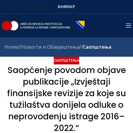
BS
HR
EN
СР
Skip to navigation
Skip to main content
Home
/
Новости и Обавјештења
/
Саопштења
САОПШТЕЊА
Saopćenje povodom objave
publikacije „Izvještaji
finansijske revizije za koje su
tužilaštva donijela odluke o
neprovođenju istrage 2016–
2022.“