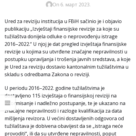
On 6. март 2023.
Ured za reviziju institucija u FBiH sačinio je i objavio
publikaciju „Izvještaji finansijske revizije za koje su
tužilaštva donijela odluke o neprovođenju istrage
2016–2022.“ U njoj je dat pregled izvještaja finansijske
revizije u kojima su utvrđene značajne nepravilnosti u
postupku upravljanja i trošenja javnih sredstava, a koje
je Ured za reviziju dostavio kantonalnim tužilaštvima u
skladu s odredbama Zakona o reviziji.
U periodu 2016–2022. godine tužilaštvima je
dostavljeno 115 izvještaja o finansijskoj reviziji na
informisanje i nadležno postupanje, te je ukazano na
značajne nepravilnosti i razloge kvalifikacija za data
mišljenja revizora. U većini dostavljenih odgovora od
tužilaštava je dobivena obavijest da se „istraga neće
provoditi“, ili da su utvrđene nepravilnosti, poput