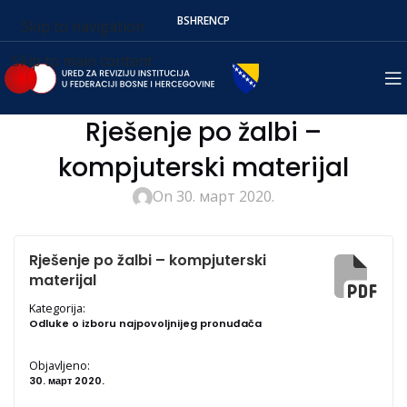
BS
HR
EN
СР
Skip to navigation
Skip to main content
Rješenje po žalbi –
kompjuterski materijal
On 30. март 2020.
Rješenje po žalbi – kompjuterski
materijal
Kategorija:
Odluke o izboru najpovoljnijeg pronuđača
Objavljeno:
30. март 2020.