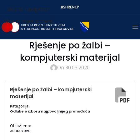
BS
HR
EN
СР
Skip to navigation
Skip to main content
Rješenje po žalbi –
kompjuterski materijal
On 30.03.2020
Rješenje po žalbi – kompjuterski
materijal
Kategorija:
Odluke o izboru najpovoljnijeg pronuđača
Objavljeno:
30.03.2020