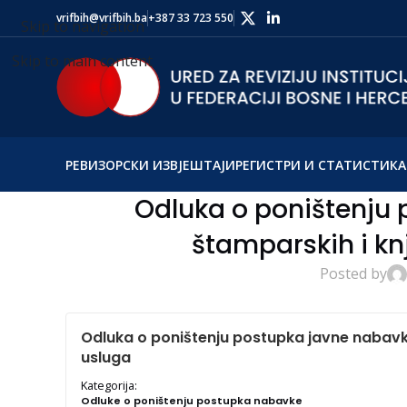
vrifbih@vrifbih.ba
+387 33 723 550
Skip to navigation
Skip to main content
РЕВИЗОРСКИ ИЗВЈЕШТАЈИ
РЕГИСТРИ И СТАТИСТИКА
Odluka o poništenju
štamparskih i kn
Posted by
Odluka o poništenju postupka javne nabavk
usluga
Kategorija:
Odluke o poništenju postupka nabavke