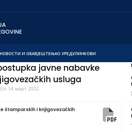
НОВОСТИ И ОБАВЈЕШТЕЊА
О УРЕДУ
ЛИНКОВИ
 postupka javne nabavke
jigovezačkih usluga
On 14. март 2022.
e štamparskih i knjigovezačkih