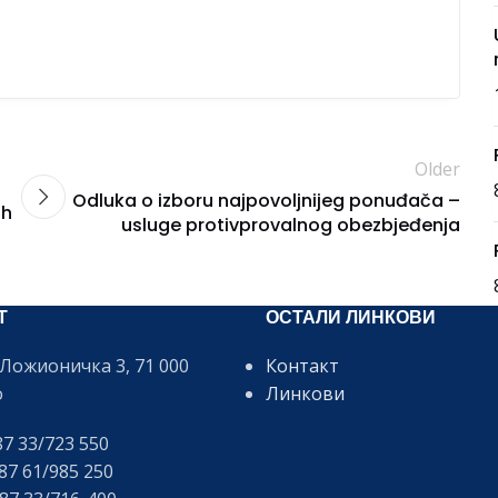
Older
Odluka o izboru najpovoljnijeg ponuđača –
ih
usluge protivprovalnog obezbjeđenja
Т
ОСТАЛИ ЛИНКОВИ
Ложионичка 3, 71 000
Контакт
о
Линкови
7 33/723 550
7 61/985 250