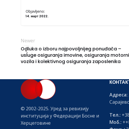
Objavljeno:
14. март 2022.
Newer
Odluka o izboru najpovoljnijeg ponuđača –
usluge osiguranja imovine, osiguranja motorn
vozila i kolektivnog osiguranja zaposlenika
КОНТАК
Адреса:
Сарајев
© 2002-2025. Уред за ревизију
Тел.:
+38
институција у Федерацији Босне и
Моб.:
++8
Херцеговине