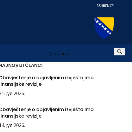
BS
HR
EN
СР
NAJNOVIJI ČLANCI
Obavještenje o objavljenim izvještajima
finansijske revizije
31. јул 2026.
Obavještenje o objavljenim izvještajima
finansijske revizije
14. јул 2026.