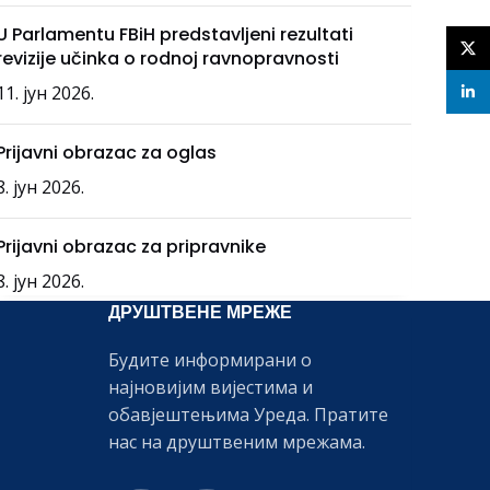
U Parlamentu FBiH predstavljeni rezultati
X
revizije učinka o rodnoj ravnopravnosti
11. јун 2026.
linke
Prijavni obrazac za oglas
8. јун 2026.
Prijavni obrazac za pripravnike
8. јун 2026.
ДРУШТВЕНЕ МРЕЖЕ
Будите информирани о
најновијим вијестима и
обавјештењима Уреда. Пратите
нас на друштвеним мрежама.