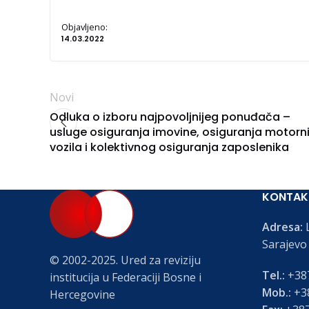
Objavljeno:
14.03.2022
Novi
Odluka o izboru najpovoljnijeg ponuđača –
usluge osiguranja imovine, osiguranja motorn
vozila i kolektivnog osiguranja zaposlenika
KONTAK
Adresa:
L
Sarajevo
© 2002-2025. Ured za reviziju
Tel.:
+387
institucija u Federaciji Bosne i
Mob.:
+38
Hercegovine