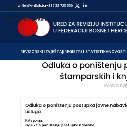
vrifbih@vrifbih.ba
+387 33 723 550
Skip to navigation
Skip to main content
REVIZORSKI IZVJEŠTAJI
REGISTRI I STATISTIKA
NOVOSTI 
Odluka o poništenju
štamparskih i kn
Posted by
Odluka o poništenju postupka javne nabavk
usluga
Kategorija:
Odluke o poništenju postupka nabavke