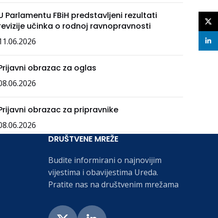
U Parlamentu FBiH predstavljeni rezultati
X
revizije učinka o rodnoj ravnopravnosti
11.06.2026
linke
Prijavni obrazac za oglas
08.06.2026
Prijavni obrazac za pripravnike
08.06.2026
DRUŠTVENE MREŽE
Budite informirani o najnovijim
vijestima i obavijestima Ureda.
Pratite nas na društvenim mrežama