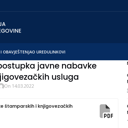
I OBAVJEŠTENJA
O UREDU
LINKOVI
 postupka javne nabavke
jigovezačkih usluga
On 14.03.2022
e štamparskih i knjigovezačkih