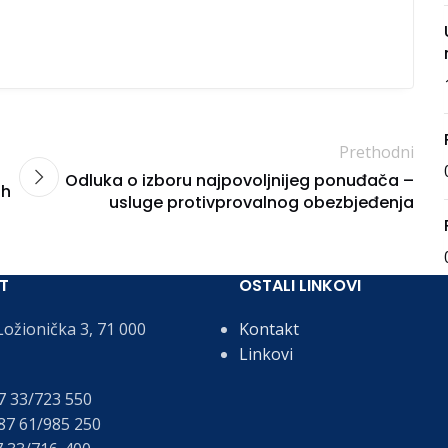
Prethodni
Odluka o izboru najpovoljnijeg ponuđača –
ih
usluge protivprovalnog obezbjeđenja
T
OSTALI LINKOVI
ožionička 3, 71 000
Kontakt
Linkovi
 33/723 550
7 61/985 250