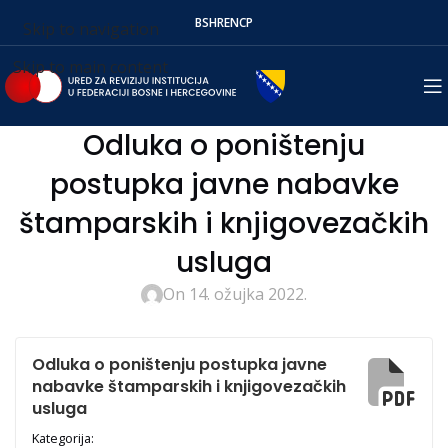
BS
HR
EN
СР
Skip to navigation
Skip to main content
Odluka o poništenju
postupka javne nabavke
štamparskih i knjigovezačkih
usluga
On 14. ožujka 2022.
Odluka o poništenju postupka javne
nabavke štamparskih i knjigovezačkih
usluga
Kategorija: