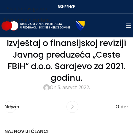
BS
HR
EN
СР
Skip to navigation
Skip to main content
Izvještaj o finansijskoj reviziji
Javnog preduzeća „Ceste
FBiH“ d.o.o. Sarajevo za 2021.
godinu.
On 5. август 2022.
Newer
Older
NAJNOVIJI ČLANCI