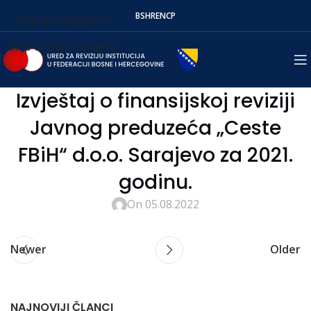
BS
HR
EN
СР
Skip to navigation
Skip to main content
Izvještaj o finansijskoj reviziji
Javnog preduzeća „Ceste
FBiH“ d.o.o. Sarajevo za 2021.
godinu.
On 05.08.2022
Newer
Older
NAJNOVIJI ČLANCI