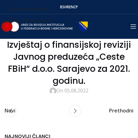
BS
HR
EN
СР
Skip to navigation
Skip to main content
Izvještaj o finansijskoj reviziji
Javnog preduzeća „Ceste
FBiH“ d.o.o. Sarajevo za 2021.
godinu.
On 05.08.2022
Novi
Prethodni
NAJNOVIJI ČLANCI