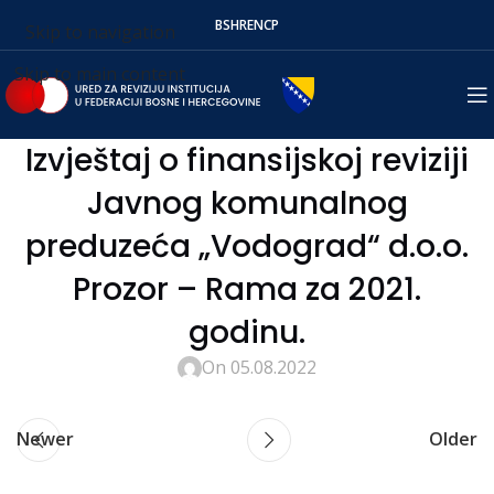
BS
HR
EN
СР
Skip to navigation
Skip to main content
Izvještaj o finansijskoj reviziji
Javnog komunalnog
preduzeća „Vodograd“ d.o.o.
Prozor – Rama za 2021.
godinu.
On 05.08.2022
Newer
Older