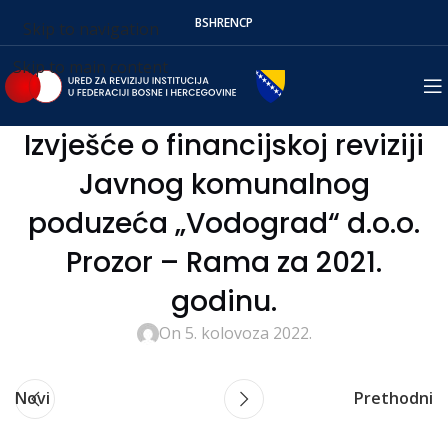
BS
HR
EN
СР
Skip to navigation
Skip to main content
Izvješće o financijskoj reviziji
Javnog komunalnog
poduzeća „Vodograd“ d.o.o.
Prozor – Rama za 2021.
godinu.
On 5. kolovoza 2022.
Novi
Prethodni