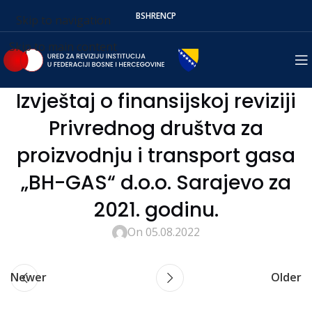
BS
HR
EN
СР
Skip to navigation
Skip to main content
Izvještaj o finansijskoj reviziji
Privrednog društva za
proizvodnju i transport gasa
„BH-GAS“ d.o.o. Sarajevo za
2021. godinu.
On 05.08.2022
Newer
Older