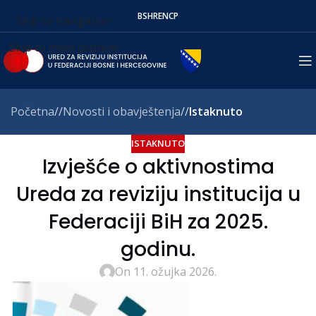
BS
HR
EN
СР
Skip to navigation
Skip to main content
Početna
/
Novosti i obavještenja
/
Istaknuto
ISTAKNUTO
Izvješće o aktivnostima
Ureda za reviziju institucija u
Federaciji BiH za 2025.
godinu.
On 11. ožujka 2026.