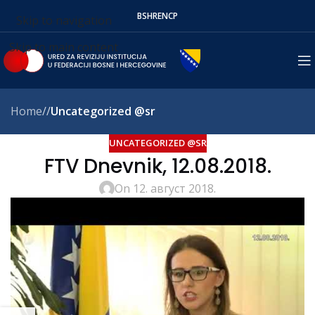
BS
HR
EN
СР
Skip to navigation
Skip to main content
Home
/
Uncategorized @sr
UNCATEGORIZED @SR
FTV Dnevnik, 12.08.2018.
On 12. август 2018.