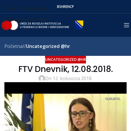
BS
HR
EN
СР
Skip to navigation
Skip to main content
Početna
/
Uncategorized @hr
UNCATEGORIZED @HR
FTV Dnevnik, 12.08.2018.
On 12. kolovoza 2018.