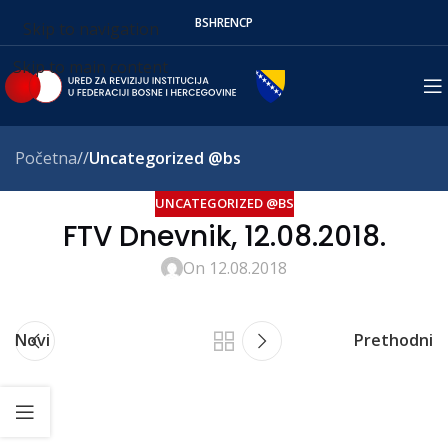
BS
HR
EN
СР
Skip to navigation
Skip to main content
Početna
/
Uncategorized @bs
UNCATEGORIZED @BS
FTV Dnevnik, 12.08.2018.
On 12.08.2018
Novi
Prethodni