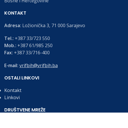
Bosne i Hercegovine
KONTAKT
Adresa:
Ložionička 3, 71 000 Sarajevo
Tel.:
+387 33/723 550
Mob.:
+387 61/985 250
Fax:
+387 33/716-400
E-mail:
vrifbih@vrifbih.ba
OSTALI LINKOVI
Kontakt
Linkovi
DRUŠTVENE MREŽE
Budite informirani o najnovijim vijestima i obavijestima