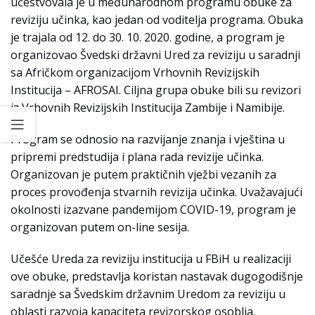
učestvovala je u međunarodnom programu obuke za
reviziju učinka, kao jedan od voditelja programa. Obuka
je trajala od 12. do 30. 10. 2020. godine, a program je
organizovao Švedski državni Ured za reviziju u saradnji
sa Afričkom organizacijom Vrhovnih Revizijskih
Institucija – AFROSAI. Ciljna grupa obuke bili su revizori
iz Vrhovnih Revizijskih Institucija Zambije i Namibije.
Program se odnosio na razvijanje znanja i vještina u
pripremi predstudija i plana rada revizije učinka.
Organizovan je putem praktičnih vježbi vezanih za
proces provođenja stvarnih revizija učinka. Uvažavajući
okolnosti izazvane pandemijom COVID-19, program je
organizovan putem on-line sesija.
Učešće Ureda za reviziju institucija u FBiH u realizaciji
ove obuke, predstavlja koristan nastavak dugogodišnje
saradnje sa Švedskim državnim Uredom za reviziju u
oblasti razvoja kapaciteta revizorskog osoblja.