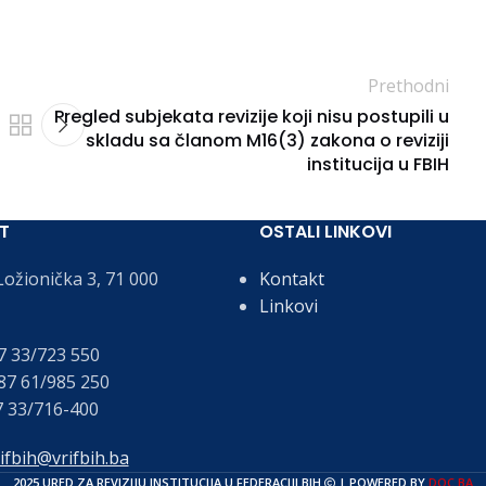
Prethodni
Pregled subjekata revizije koji nisu postupili u
skladu sa članom M16(3) zakona o reviziji
institucija u FBIH
T
OSTALI LINKOVI
ožionička 3, 71 000
Kontakt
Linkovi
 33/723 550
7 61/985 250
 33/716-400
ifbih@vrifbih.ba
2025 URED ZA REVIZIJU INSTITUCIJA U FEDERACIJI BIH
| POWERED BY
DOC.BA