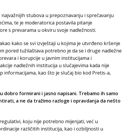
 od najvažnijih stubova u prepoznavanju i sprečavanju
ećima, te je moderatorica postavila pitanje
bore s prevarama u okviru svoje nadležnosti.
stakao kako se svi izvještaji u kojima je utvrđeno kršenje
m pored tužilaštava potrebno je da se i druge nadležne
prevara i korupcije u javnim institucijama i
ije nadležnih institucija u slučajevima kada nije
up informacijama, kao što je slučaj bio kod Pretis-a,
su dobro formirani i jasno napisani. Trebamo ih samo
entirati, a ne da tražimo razloge i opravdanja da nešto
regulativi, koju nije potrebno mijenjati, već u
acije različitih institucija, kao i ozbiljnosti u