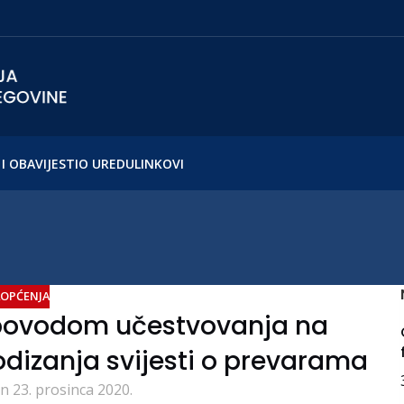
I OBAVIJESTI
O UREDU
LINKOVI
OPĆENJA
 povodom učestvovanja na
izanja svijesti o prevarama
n 23. prosinca 2020.