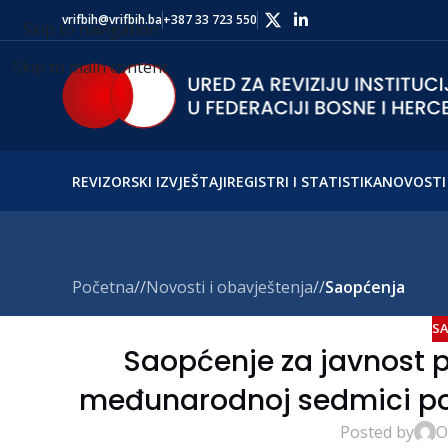
vrifbih@vrifbih.ba
+387 33 723 550
Skip to navigation
Skip to main content
REVIZORSKI IZVJEŠTAJI
REGISTRI I STATISTIKA
NOVOSTI 
Početna
/
Novosti i obavještenja
/
Saopćenja
SA
Saopćenje za javnost
međunarodnoj sedmici pod
Posted by
O