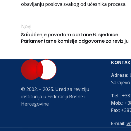
obavljanju poslova svakog od učesnika procesa.
Novi
Saopćenje povodom održane 6. sjednice
Parlamentarne komisije odgovorne za reviziju
KONTAK
Adresa:
L
Sarajevo
© 2002. – 2025. Ured za reviziju
Tel.:
+387
institucija u Federaciji Bosne i
Mob.:
+38
Hercegovine
Fax:
+387
E-mail:
vr