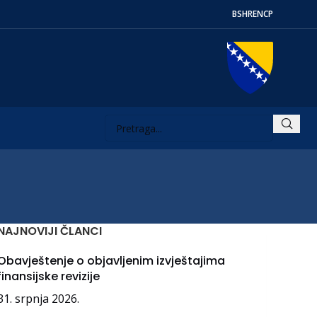
BS
HR
EN
СР
NAJNOVIJI ČLANCI
Obavještenje o objavljenim izvještajima
finansijske revizije
31. srpnja 2026.