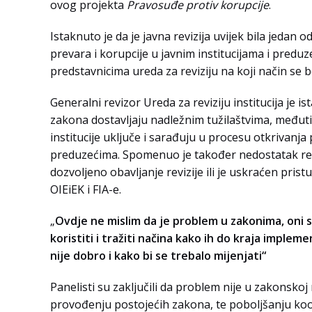
ovog projekta
Pravosuđe protiv korupcije
.
Istaknuto je da je javna revizija uvijek bila jedan
prevara i korupcije u javnim institucijama i preduz
predstavnicima ureda za reviziju na koji način se 
Generalni revizor Ureda za reviziju institucija je i
zakona dostavljaju nadležnim tužilaštvima, međuti
institucije uključe i sarađuju u procesu otkrivanja 
preduzećima. Spomenuo je također nedostatak reakc
dozvoljeno obavljanje revizije ili je uskraćen prist
OIEiEK i FIA-e.
„
Ovdje ne mislim da je problem u zakonima, oni 
koristiti i tražiti načina kako ih do kraja implem
nije dobro i kako bi se trebalo mijenjati“
Panelisti su zaključili da problem nije u zakonskoj 
provođenju postojećih zakona, te poboljšanju koordin