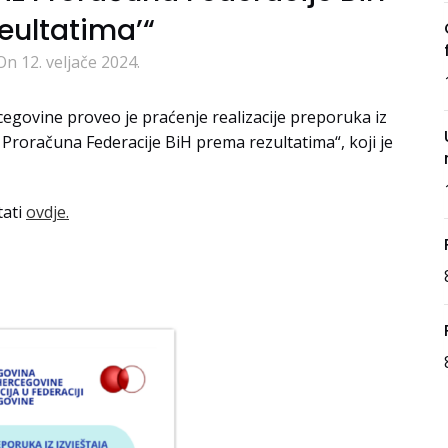
eultatima’“
On 12. veljače 2024.
ercegovine proveo je praćenje realizacije preporuka iz
z Proračuna Federacije BiH prema rezultatima“, koji je
tati
ovdje.