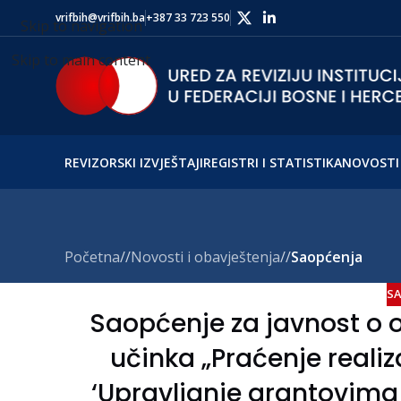
vrifbih@vrifbih.ba
+387 33 723 550
Skip to navigation
Skip to main content
REVIZORSKI IZVJEŠTAJI
REGISTRI I STATISTIKA
NOVOSTI 
Početna
/
Novosti i obavještenja
/
Saopćenja
SA
Saopćenje za javnost o o
učinka „Praćenje realiz
‘Upravljanje grantovima 