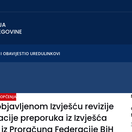
I OBAVIJESTI
O UREDU
LINKOVI
OPĆENJA
bjavljenom Izvješću revizije
acije preporuka iz Izvješća
iz Proračuna Federacije BiH