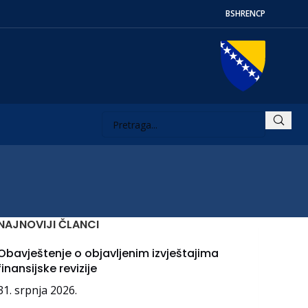
BS
HR
EN
СР
NAJNOVIJI ČLANCI
Obavještenje o objavljenim izvještajima
finansijske revizije
31. srpnja 2026.