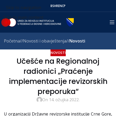
BS
HR
EN
СР
Skip to navigation
Skip to main content
Početna
/
Novosti i obavještenja
/
Novosti
NOVOSTI
Učešće na Regionalnoj
radionici „Praćenje
implementacije revizorskih
preporuka“
On 14. ožujka 2022.
U organizaciji Državne revizorske institucije Crne Gore,