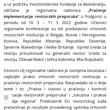
a uz podršku Vestminsterske fondacije za demokratiju,
održana je regionalna radionica
„Praćenje
implementacije revizorskih preporuka“
u Podgorici u
periodu od 10. 3. – 11. 3. 2022. godine
.
Učesnici
regionalne konferencije su bili predstavnici vrhovnih
revizorskih institucija iz Belgije, Bosne i Hercegovine,
Kosova, Republike Albanije, Republike Slovenije,
Sjeverne Makedonije i Velike Britanije. Ispred Ureda za
reviziju prisustvovali su generalni revizor Ureda za
reviziju, Dževad Nekić i šefica Kabineta, Mia Buljubašić.
Osnovni cilj regionalne radionice je razmjena iskustava i
najboljih praksi vrhovnih revizorskih institucija u
praćenju revizorskih preporuka. Raspravljalo se o dvije
teme i to: „Prakse i izazovi u praćenju i kontroli
realizacije revizorskih preporuka“ i „Iskustva i prakse
zemalja regiona“. Predstavnik EU revizorskog suda
prezentirao je rezultate provedenog upitnika vrhovnih