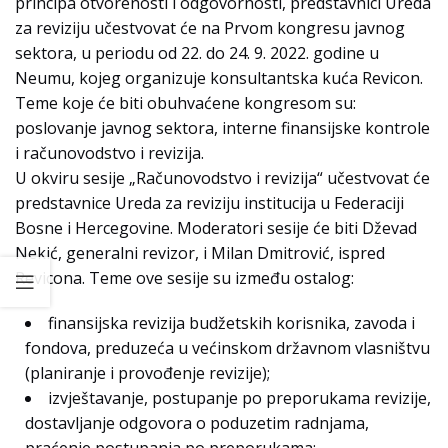
principa otvorenosti i odgovornosti, predstavnici Ureda
za reviziju učestvovat će na Prvom kongresu javnog
sektora, u periodu od 22. do 24. 9. 2022. godine u
Neumu, kojeg organizuje konsultantska kuća Revicon.
Teme koje će biti obuhvaćene kongresom su:
poslovanje javnog sektora, interne finansijske kontrole
i računovodstvo i revizija.
U okviru sesije „Računovodstvo i revizija“ učestvovat će
predstavnice Ureda za reviziju institucija u Federaciji
Bosne i Hercegovine. Moderatori sesije će biti Dževad
Nekić, generalni revizor, i Milan Dmitrović, ispred
Revicona. Teme ove sesije su između ostalog:
finansijska revizija budžetskih korisnika, zavoda i
fondova, preduzeća u većinskom državnom vlasništvu
(planiranje i provođenje revizije);
izvještavanje, postupanje po preporukama revizije,
dostavljanje odgovora o poduzetim radnjama,
praćenje postupanja po preporukama;