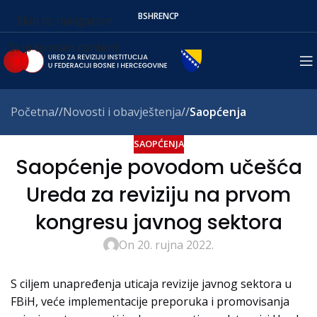
BS
HR
EN
СР
Skip to navigation
Skip to main content
Početna
/
Novosti i obavještenja
/
Saopćenja
SAOPĆENJA
Saopćenje povodom učešća
Ureda za reviziju na prvom
kongresu javnog sektora
On 20. rujna 2022.
S ciljem unapređenja uticaja revizije javnog sektora u
FBiH, veće implementacije preporuka i promovisanja