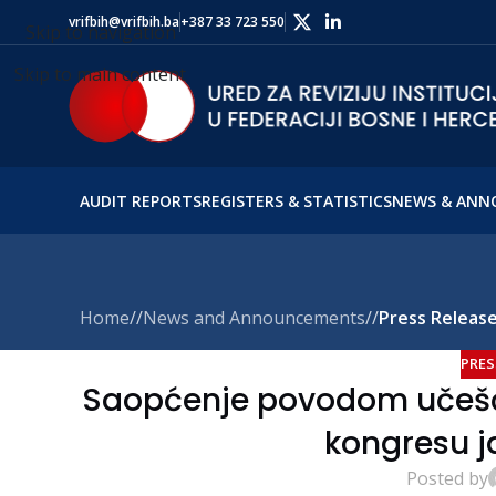
vrifbih@vrifbih.ba
+387 33 723 550
Skip to navigation
Skip to main content
AUDIT REPORTS
REGISTERS & STATISTICS
NEWS & ANN
Home
/
News and Announcements
/
Press Releas
PRES
Saopćenje povodom učešća
kongresu j
Posted by