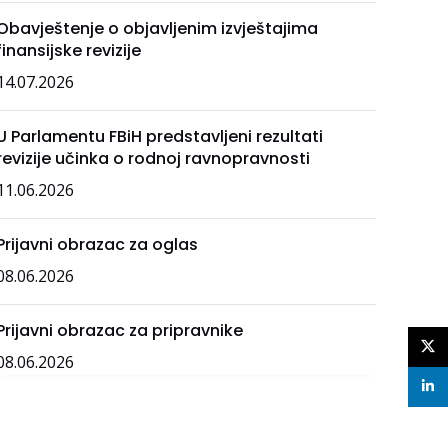
Obavještenje o objavljenim izvještajima
finansijske revizije
14.07.2026
U Parlamentu FBiH predstavljeni rezultati
revizije učinka o rodnoj ravnopravnosti
11.06.2026
Prijavni obrazac za oglas
08.06.2026
Prijavni obrazac za pripravnike
X
08.06.2026
linke