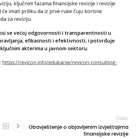
ziju, ključnim fazama finansijske revizije i revizije
i će imati priliku da iz prve ruke čuju korisne
da za reviziju.
osi se većoj odgovornosti i transparentnosti u
avljanja, efikasnosti i efektivnosti, i potvrđuje
a ključnim akterima u javnom sektoru.
:
https://revicon.info/edukacije/revicon-consulting-
Older
Obavještenje o objavljenim izvještajima
finansijske revizije