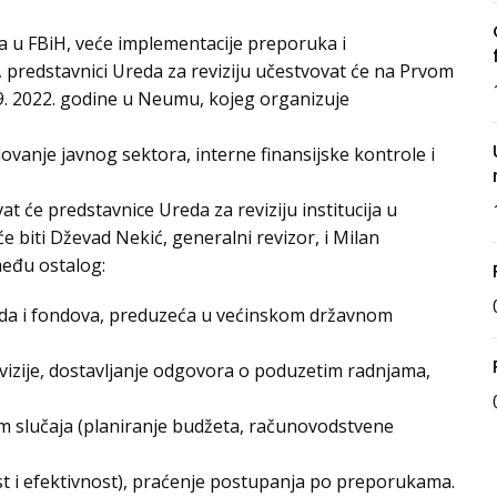
ra u FBiH, veće implementacije preporuka i
 predstavnici Ureda za reviziju učestvovat će na Prvom
 9. 2022. godine u Neumu, kojeg organizuje
vanje javnog sektora, interne finansijske kontrole i
at će predstavnice Ureda za reviziju institucija u
e biti Dževad Nekić, generalni revizor, i Milan
među ostalog:
avoda i fondova, preduzeća u većinskom državnom
izije, dostavljanje odgovora o poduzetim radnjama,
ijom slučaja (planiranje budžeta, računovodstvene
ost i efektivnost), praćenje postupanja po preporukama.