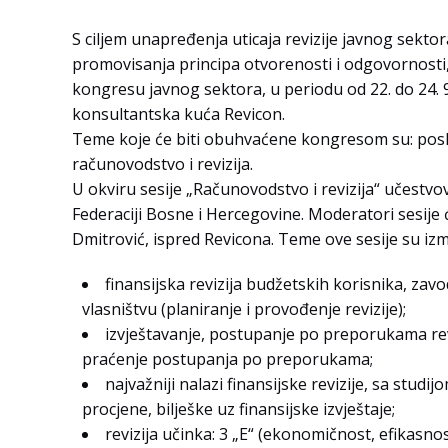
S ciljem unapređenja uticaja revizije javnog sekto
promovisanja principa otvorenosti i odgovornosti,
kongresu javnog sektora, u periodu od 22. do 24.
konsultantska kuća Revicon.
Teme koje će biti obuhvaćene kongresom su: poslo
računovodstvo i revizija.
U okviru sesije „Računovodstvo i revizija“ učestvov
Federaciji Bosne i Hercegovine. Moderatori sesije ć
Dmitrović, ispred Revicona. Teme ove sesije su iz
finansijska revizija budžetskih korisnika, z
vlasništvu (planiranje i provođenje revizije);
izvještavanje, postupanje po preporukama rev
praćenje postupanja po preporukama;
najvažniji nalazi finansijske revizije, sa stud
procjene, bilješke uz finansijske izvještaje;
revizija učinka: 3 „E“ (ekonomičnost, efikasn