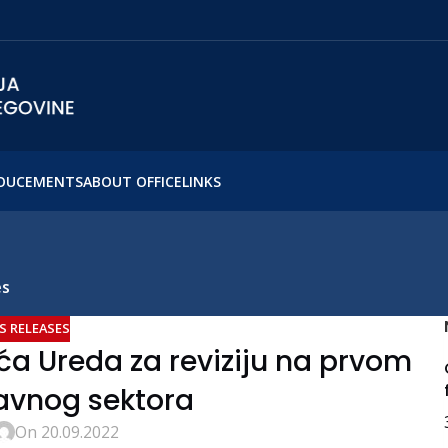
OUCEMENTS
ABOUT OFFICE
LINKS
es
S RELEASES
 Ureda za reviziju na prvom
avnog sektora
On 20.09.2022