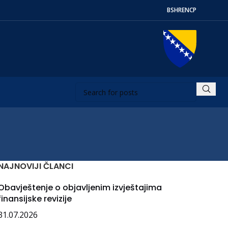
BS
HR
EN
СР
NAJNOVIJI ČLANCI
Obavještenje o objavljenim izvještajima
finansijske revizije
31.07.2026