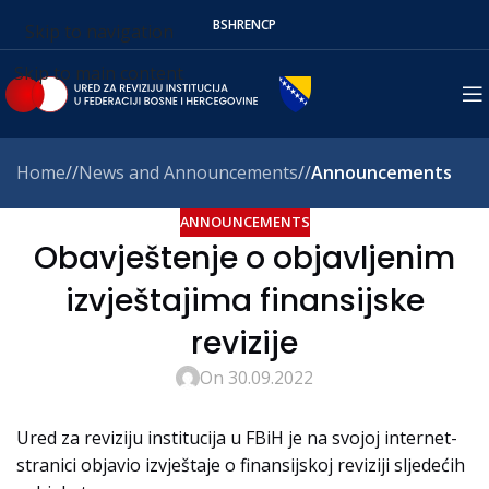
BS
HR
EN
СР
Skip to navigation
Skip to main content
Home
/
News and Announcements
/
Announcements
ANNOUNCEMENTS
Obavještenje o objavljenim
izvještajima finansijske
revizije
On 30.09.2022
Ured za reviziju institucija u FBiH je na svojoj internet-
stranici objavio izvještaje o finansijskoj reviziji sljedećih