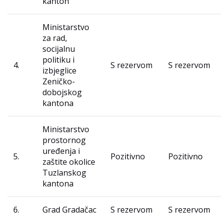
kanton
Ministarstvo
za rad,
socijalnu
politiku i
4.
S rezervom
S rezervom
izbjeglice
Zeničko-
dobojskog
kantona
Ministarstvo
prostornog
uređenja i
5.
Pozitivno
Pozitivno
zaštite okolice
Tuzlanskog
kantona
6.
Grad Gradačac
S rezervom
S rezervom