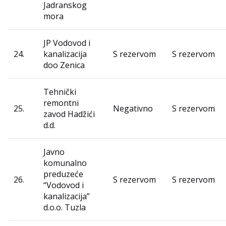
Jadranskog
mora
JP Vodovod i
24.
kanalizacija
S rezervom
S rezervom
doo Zenica
Tehnički
remontni
25.
Negativno
S rezervom
zavod Hadžići
d.d.
Javno
komunalno
preduzeće
26.
S rezervom
S rezervom
“Vodovod i
kanalizacija”
d.o.o. Tuzla