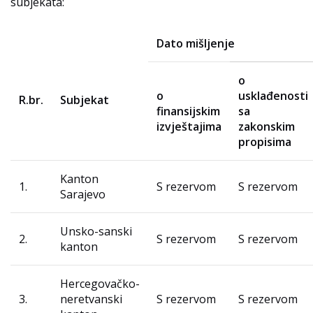
subjekata:
Dato mišljenje
o
o
usklađenosti
R.br.
Subjekat
finansijskim
sa
izvještajima
zakonskim
propisima
Kanton
1.
S rezervom
S rezervom
Sarajevo
Unsko-sanski
2.
S rezervom
S rezervom
kanton
Hercegovačko-
3.
neretvanski
S rezervom
S rezervom