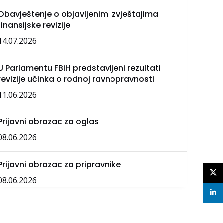
Obavještenje o objavljenim izvještajima
finansijske revizije
14.07.2026
U Parlamentu FBiH predstavljeni rezultati
revizije učinka o rodnoj ravnopravnosti
11.06.2026
Prijavni obrazac za oglas
08.06.2026
Prijavni obrazac za pripravnike
X
08.06.2026
linke