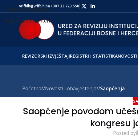
vrifbih@vrifbih.ba
+387 33 723 550
Skip to navigation
Skip to main content
REVIZORSKI IZVJEŠTAJI
REGISTRI I STATISTIKA
NOVOSTI 
Početna
/
Novosti i obavještenja
/
Saopćenja
SA
Saopćenje povodom učešća
kongresu j
Posted by