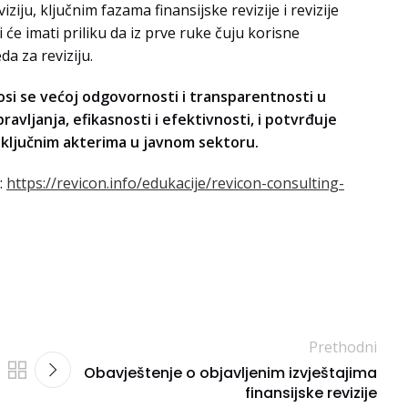
ziju, ključnim fazama finansijske revizije i revizije
i će imati priliku da iz prve ruke čuju korisne
da za reviziju.
osi se većoj odgovornosti i transparentnosti u
avljanja, efikasnosti i efektivnosti, i potvrđuje
a ključnim akterima u javnom sektoru.
:
https://revicon.info/edukacije/revicon-consulting-
Prethodni
Obavještenje o objavljenim izvještajima
finansijske revizije