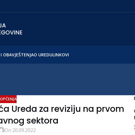
I OBAVJEŠTENJA
O UREDU
LINKOVI
OPĆENJA
 Ureda za reviziju na prvom
avnog sektora
On 20.09.2022