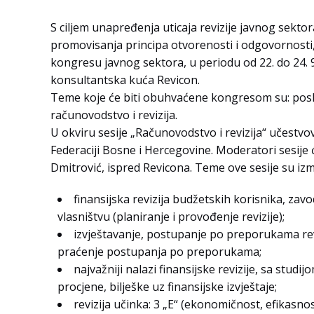
S ciljem unapređenja uticaja revizije javnog sekto
promovisanja principa otvorenosti i odgovornosti,
kongresu javnog sektora, u periodu od 22. do 24.
konsultantska kuća Revicon.
Teme koje će biti obuhvaćene kongresom su: poslo
računovodstvo i revizija.
U okviru sesije „Računovodstvo i revizija“ učestvov
Federaciji Bosne i Hercegovine. Moderatori sesije ć
Dmitrović, ispred Revicona. Teme ove sesije su iz
finansijska revizija budžetskih korisnika, z
vlasništvu (planiranje i provođenje revizije);
izvještavanje, postupanje po preporukama rev
praćenje postupanja po preporukama;
najvažniji nalazi finansijske revizije, sa stud
procjene, bilješke uz finansijske izvještaje;
revizija učinka: 3 „E“ (ekonomičnost, efikasn