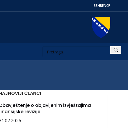
BS
HR
EN
СР
NAJNOVIJI ČLANCI
Obavještenje o objavljenim izvještajima
finansijske revizije
31.07.2026