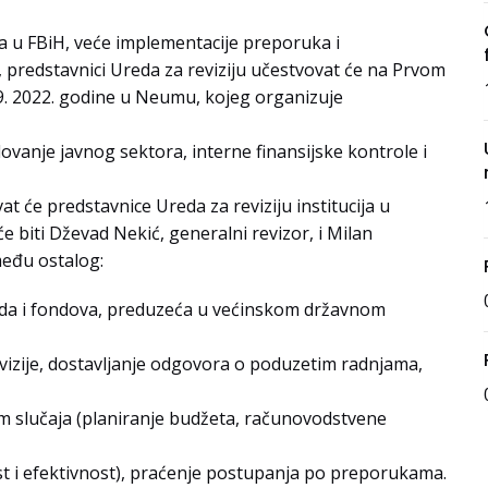
ra u FBiH, veće implementacije preporuka i
 predstavnici Ureda za reviziju učestvovat će na Prvom
 9. 2022. godine u Neumu, kojeg organizuje
vanje javnog sektora, interne finansijske kontrole i
at će predstavnice Ureda za reviziju institucija u
e biti Dževad Nekić, generalni revizor, i Milan
među ostalog:
avoda i fondova, preduzeća u većinskom državnom
izije, dostavljanje odgovora o poduzetim radnjama,
ijom slučaja (planiranje budžeta, računovodstvene
ost i efektivnost), praćenje postupanja po preporukama.