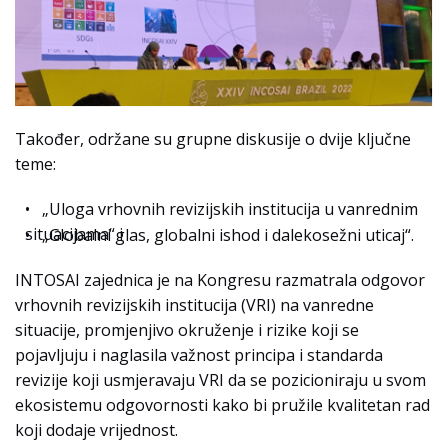
Također, održane su grupne diskusije o dvije ključne
teme:
• „Uloga vrhovnih revizijskih institucija u vanrednim
situacijama“ i
• „Globalni glas, globalni ishod i dalekosežni uticaj“.
INTOSAI zajednica je na Kongresu razmatrala odgovor
vrhovnih revizijskih institucija (VRI) na vanredne
situacije, promjenjivo okruženje i rizike koji se
pojavljuju i naglasila važnost principa i standarda
revizije koji usmjeravaju VRI da se pozicioniraju u svom
ekosistemu odgovornosti kako bi pružile kvalitetan rad
koji dodaje vrijednost.