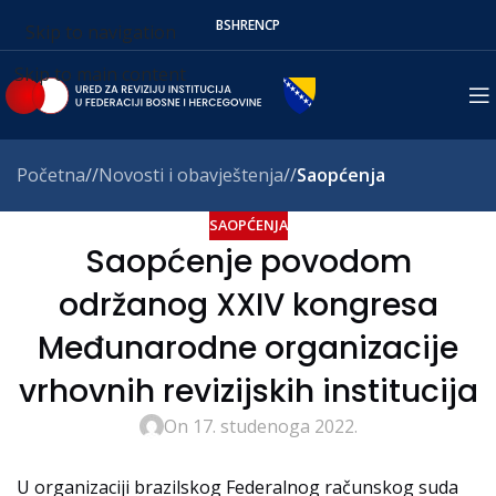
BS
HR
EN
СР
Skip to navigation
Skip to main content
Početna
/
Novosti i obavještenja
/
Saopćenja
SAOPĆENJA
Saopćenje povodom
održanog XXIV kongresa
Međunarodne organizacije
vrhovnih revizijskih institucija
On 17. studenoga 2022.
U organizaciji brazilskog Federalnog računskog suda