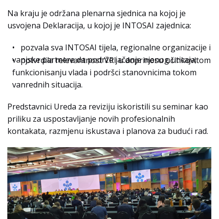
Na kraju je održana plenarna sjednica na kojoj je
usvojena Deklaracija, u kojoj je INTOSAI zajednica:
• pozvala sva INTOSAI tijela, regionalne organizacije i
vanjske partnere da podrže jačanje njenog uticaja;
• potvrdila relevantnost VRI u doprinosu učinkovitom
funkcionisanju vlada i podršci stanovnicima tokom
vanrednih situacija.
Predstavnici Ureda za reviziju iskoristili su seminar kao
priliku za uspostavljanje novih profesionalnih
kontakata, razmjenu iskustava i planova za budući rad.