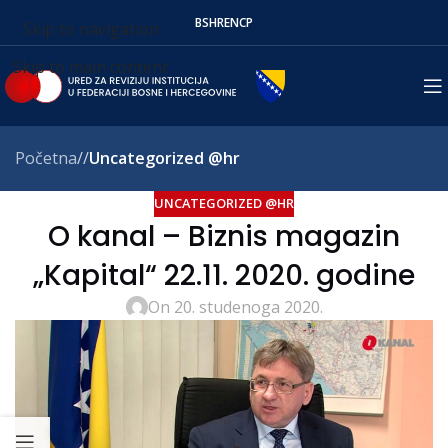
BS
HR
EN
СР
Skip to navigation
Skip to main content
Početna
/
Uncategorized @hr
UNCATEGORIZED @HR
O kanal – Biznis magazin
„Kapital“ 22.11. 2020. godine
On 20. studenoga 2020.