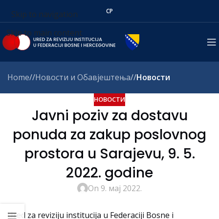
СР
Skip to navigation
Skip to main content
Home
/
Новости и Обавјештења
/
Новости
НОВОСТИ
Javni poziv za dostavu
ponuda za zakup poslovnog
prostora u Sarajevu, 9. 5.
2022. godine
On 9. мај 2022.
Ured za reviziju institucija u Federaciji Bosne i